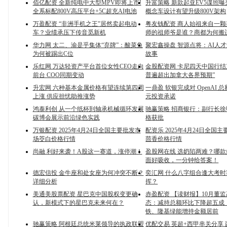
佰亿配资 全新纯电中大型MPV即将上市!
升富策略 新款起亚EV5谍照
全系标配800V高压平台+5C超充AI电池
概念车设计有望升级800V架构
万盈配资 “非洲手机之王”居然卖起电动
粤友钱配资 商人始祖来自一
车？业绩承压下传音觅新机
师的祖师爷是谁？商都为何搬
华力网 太二、渝是乎集体“弃牌”：酸菜鱼
聚宏鑫操盘 智源点将：AI人
为何被踢出C位
故事
乐红网 万达轻资产平台首位女性CEO走向
金股配资网 卡尼四天中国行结
前台 COO同期变动
普遍超出加拿大各界预期”
升宏网 六种基本金属价格有望连续第四周
一鼎盈 软银完成对 OpenAI 总额
上涨 供应担忧助推涨势
元投资承诺
鸿泰利创 从一个纸杯到轴承机械循环发展
驰赢策略 招商银行：副行长
碳博会展示前沿绿色实践
格获批
万银配资 2025年4月24日全国主要批发市
配资乐 2025年4月24日全国
场茭白价格行情
茴香价格行情
尚融 利好来袭！A股这一赛道，涨停潮！
盈股网在线 选奶陷两难？哪
面好吸收，一分钟给答案！
德宏信投 金牛座和处女座为何冲突不断？
奕汇网 什么八字组合逢大考
详细分析
挥？
美通美股票配资 星巴克中国股权变更确
赤盈配资 【读财报】10月董
认，新模式下的星巴克未来何在？
态：减持总额环比下降超五成
铁、隆基绿能增持金额居前
驰赢策略 阿根廷总统米莱领导的执政联盟
优配交易 英超+西甲串关分享 