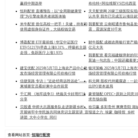
赢得中期选举
布伦特+阿拉维斯VS巴伦西亚
恒利配资 直播预告：以“全周期健康管
天天配资网 20家三级医院实
理”为引擎改善患者就医体验
认共享 我市已完成互认项目超过
米牛配资 曾任高校一把手！关健，持有和
我要配资 云南昭通市鲁甸县发生
使用虚假身份证件，大搞权钱交易
震，震源深度10千米
博盈配资 ETF最前线 | 华宝中证医疗
财牛股配 成都农商银行资产规模
ETF(512170)早盘上涨0.31%，呼吸机主题
亿元大关
走强，鱼跃医疗上涨1.93%
我要配资 看完福建舰弹射的
莫迪一句忠告：中国还藏着更
建宝优配 2025年5月7日上海农产品中心批
银河策略 2025年5月7日上海
发市场经营管理有限公司价格行情
场经营管理有限公司价格行情
信捷策路 专访｜“近处经商远胜远处”——
科元网 股权代持藏腐迹：一
柬埔寨官员看好柬中合作前景
出IPO资本迷局
千汇网 《地牢战争3》绝巅关卡好用打法
豪资随配 OPEC+原则上同意1
分享
求市场份额
贝股通 华师大志愿服务队走进新疆乡村，
拾贝赢 多彩贵州 爽爽贵阳 湖
开展铸牢中华民族共同体意识主题宣讲_宣
报道之六_埃蒙_咖啡馆_乡村
讲团_大中小学生_同行
查看网站首页:
恒瑞行配资