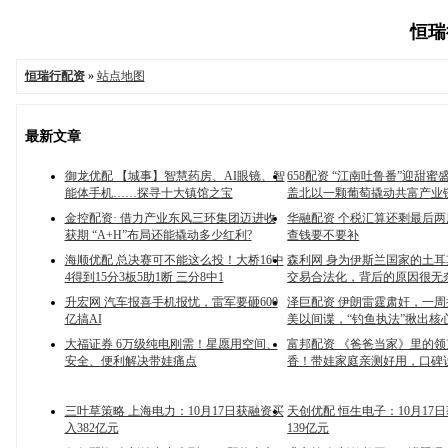
恒瑞行
恒瑞行配资
»
站点地图
最新文章
御龙优配 【城事】智慧药房、AI眼镜、智
658配资 “江南吐鲁番”迎甜
能体手机……探寻十大镇馆之宝
盖北以一颗葡萄撬动共富产业
金控配资· 借力产业东风三环集团迈进收
华融配资 个税汇算还剩最后两周
获期 “A+H”布局还能撬动多少红利?
查钱要不要补
海顺优配 总决赛可不能这么投！大桥16中
森利网 身为伊斯兰国家的土
4得到15分3板5助1断 三分8中1
交易合法化，背后的原因很无
升宏网 汽车报喜手机报忧，雷军要砸600
泽巨配资 伊朗雷霆肃奸，一周抓
亿搞AI
美以间谍，“钓鱼执法”揪出核
大福证券 6万级纯电刚需！星愿用空间、
富邦配资 《爸爸当家》里的领克
安全、便利解决带娃痛点
香！带娃家庭亲测好用，口碑
三叶草策略 上海电力：10月17日获融资买
天创优配 恒生电子：10月17
入382亿元
139亿元